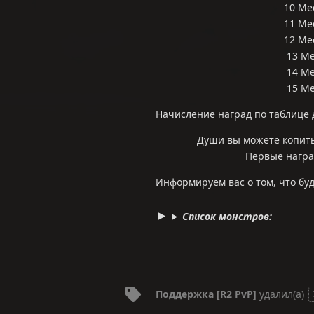
10 Мес
11 Мес
12 Мес
13 Ме
14 Ме
15 Ме
Начисление наград по таблице 
Души вы можете копить
Первые наград
Информируем вас о том, что буд
Список монстров:
Поддержка [R2 PvP]
удалил(а)