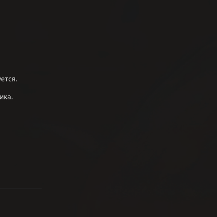
ется.
ика.
ветить