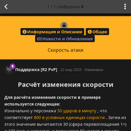
1
/
1
сообщения
Информация и Описание
Общее
Новости и Обновления
Скорость атаки
Поддержка [R2 PvP]
22 мар 2025
Изменено
Расчёт изменения скорости
Для расчёта изменения скорости в примере
используется следующее:
Изначально у персонажа
50 ударов в минуту
, что
соответствует
800 в условных единицах скорости
. Затем из
этого значения вычитаются 30 (сфера перевоплощения 1+)
и 100 (зелье скорости), и получается 60 ударов в минуту.