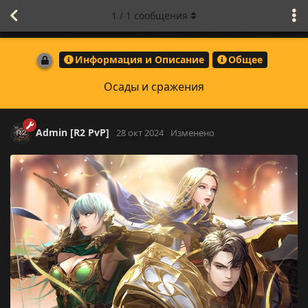
1
/
1
сообщения
Информация и Описание
Общее
Осады и сражения
Admin [R2 PvP]
28 окт 2024
Изменено